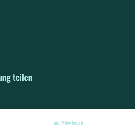
ung teilen
info@bowbox.ch