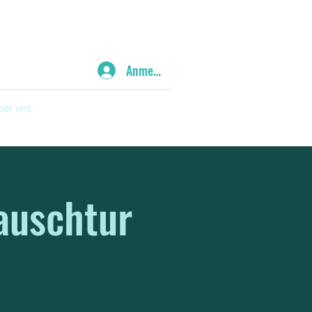
Anmelden
ber uns
auschtur